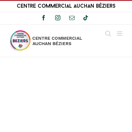
Passer
Centre Commercial Auchan Béziers
au
contenu
Facebook
Instagram
Email
Tiktok