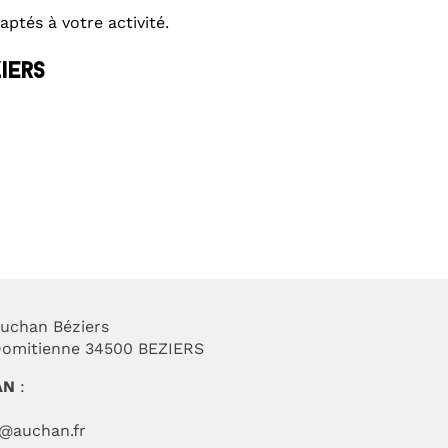
ptés à votre activité.
iers
uchan Béziers
 Domitienne 34500 BEZIERS
AN
:
t@auchan.fr