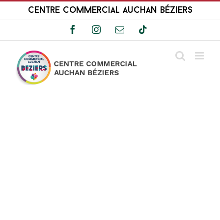
Passer
Centre Commercial Auchan Béziers
au
contenu
Facebook
Instagram
Email
Tiktok