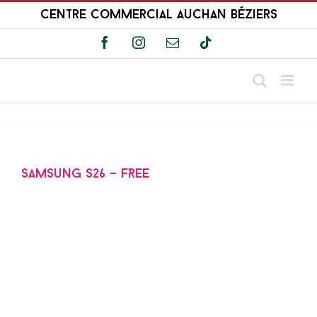
Passer
Centre Commercial Auchan Béziers
au
contenu
Facebook
Instagram
Email
Tiktok
Samsung S26 – FREE