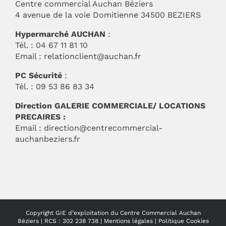
Centre commercial Auchan Béziers
4 avenue de la voie Domitienne 34500 BEZIERS
Hypermarché AUCHAN
:
Tél. : 04 67 11 81 10
Email :
relationclient@auchan.fr
PC Sécurité
:
Tél. : 09 53 86 83 34
Direction GALERIE COMMERCIALE/ LOCATIONS
PRECAIRES :
Email :
direction@centrecommercial-
auchanbeziers.fr
Copyright GIE d’exploitation du Centre Commercial Auchan
Béziers | RCS : 302 238 738 |
Mentions légales
|
Politique Cookies