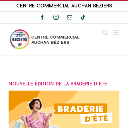
Passer
Centre Commercial Auchan Béziers
au
contenu
Facebook
Instagram
Email
Tiktok
Nouvelle édition de la Braderie d’été