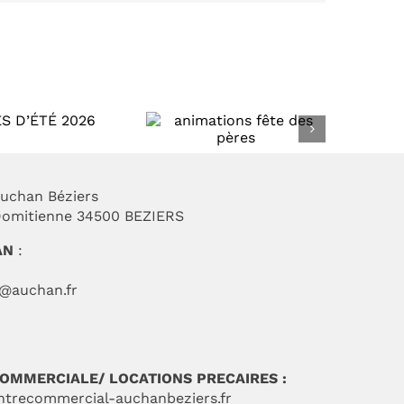
animations fête
des pères
uchan Béziers
 Domitienne 34500 BEZIERS
AN
:
t@auchan.fr
 COMMERCIALE/ LOCATIONS PRECAIRES :
ntrecommercial-auchanbeziers.fr