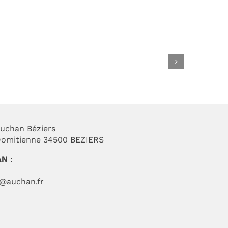
Soldes Booster
Sergent Major
uchan Béziers
 Domitienne 34500 BEZIERS
AN
:
t@auchan.fr