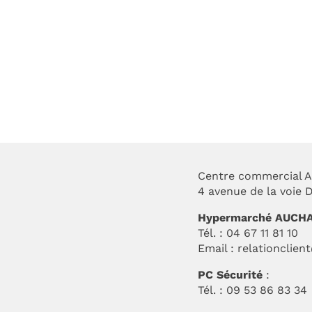
FIN DE
LECTION –
Braderie de l’été
IZAC
Centre commercial A
4 avenue de la voie
Hypermarché AUCH
Tél. : 04 67 11 81 10
Email :
relationclien
PC Sécurité
:
Tél. : 09 53 86 83 34