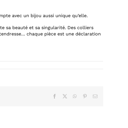
ompte avec un bijou aussi unique qu’elle.
te sa beauté et sa singularité. Des colliers
e tendresse… chaque pièce est une déclaration
Facebook
X
WhatsApp
Pinterest
Email