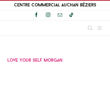
Passer
Centre Commercial Auchan Béziers
au
contenu
Facebook
Instagram
Email
Tiktok
Love Your Self Morgan