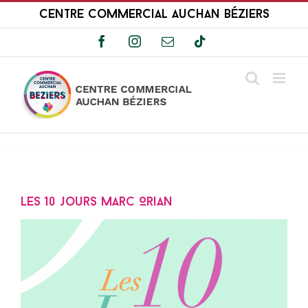
Passer
Centre Commercial Auchan Béziers
au
contenu
Facebook
Instagram
Email
Tiktok
Les 10 jours Marc Orian