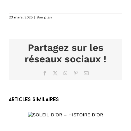
23 mars, 2025
|
Bon plan
Partagez sur les
réseaux sociaux !
Facebook
X
WhatsApp
Pinterest
Email
Articles similaires
HISTOIRE