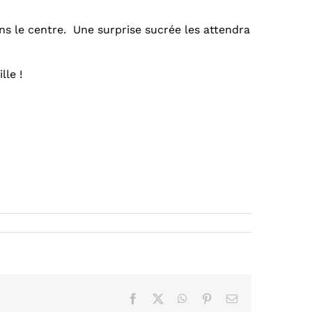
s le centre.
Une surprise sucrée les attendra
le !
Facebook
X
WhatsApp
Pinterest
Email