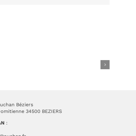
Braderie de l’été
uchan Béziers
 Domitienne 34500 BEZIERS
AN
: