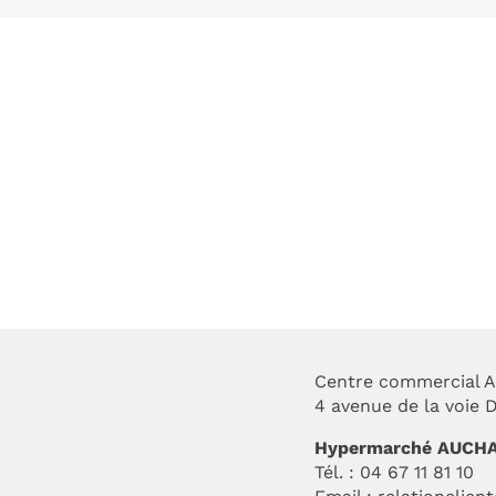
FIN DE
lug Heur
COLLECTION –
IZAC
Centre commercial A
4 avenue de la voie
Hypermarché AUCH
Tél. : 04 67 11 81 10