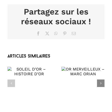
Partagez sur les
réseaux sociaux !
Facebook
X
WhatsApp
Pinterest
Email
Articles similaires
OR
–
MERVEILLEUX –
R
MARC ORIAN
Plug Heur