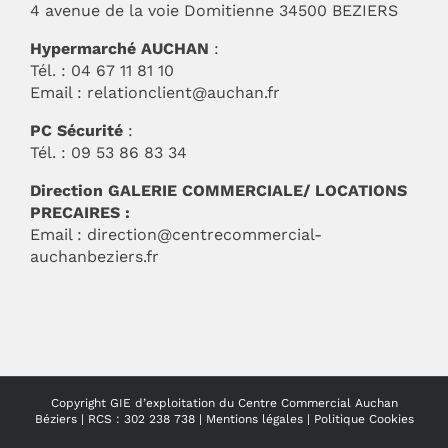
4 avenue de la voie Domitienne 34500 BEZIERS
Hypermarché AUCHAN
:
Tél. : 04 67 11 81 10
Email :
relationclient@auchan.fr
PC Sécurité
:
Tél. : 09 53 86 83 34
Direction GALERIE COMMERCIALE/ LOCATIONS
PRECAIRES :
Email :
direction@centrecommercial-
auchanbeziers.fr
Copyright GIE d’exploitation du Centre Commercial Auchan
Béziers | RCS : 302 238 738 |
Mentions légales
|
Politique Cookies