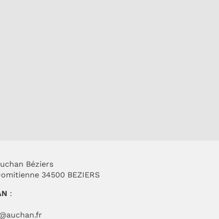
N DE MALICE
de Femme
uchan Béziers
 Domitienne 34500 BEZIERS
AN
:
t@auchan.fr