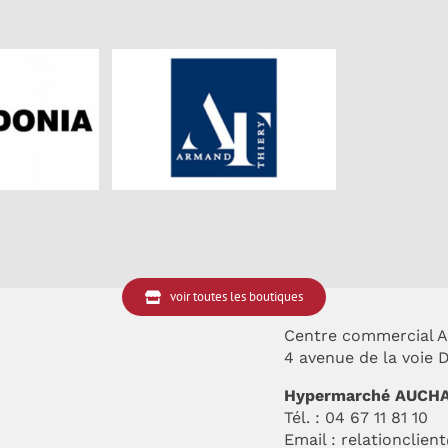
 THIERRY
CAROLL
GRAI
MME
Mode Femme
Mo
 Femme
voir toutes les boutiques
Centre commercial A
4 avenue de la voie
Hypermarché AUCH
Tél. : 04 67 11 81 10
Email :
relationclien