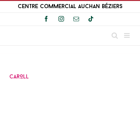
Passer
Centre Commercial Auchan Béziers
au
contenu
Facebook
Instagram
Email
Tiktok
CAROLL