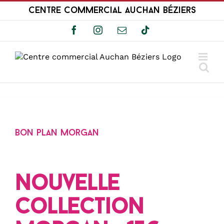
Passer
Centre Commercial Auchan Béziers
au
contenu
Facebook
Instagram
Email
Tiktok
Bon plan Morgan
Nouvelle
collection