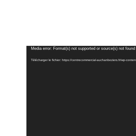
Lecteur
Media error: Format(s) not supported or source(s) not found
vidéo
Télécharger le fichier: https://centrecommercial-auchanbeziers.fr/wp-con