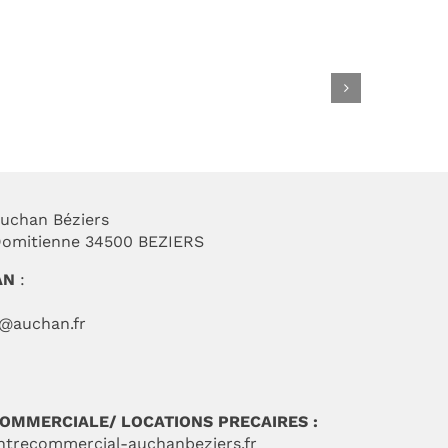
animations fête
des pères
uchan Béziers
 Domitienne 34500 BEZIERS
AN
:
t@auchan.fr
 COMMERCIALE/ LOCATIONS PRECAIRES :
ntrecommercial-auchanbeziers.fr