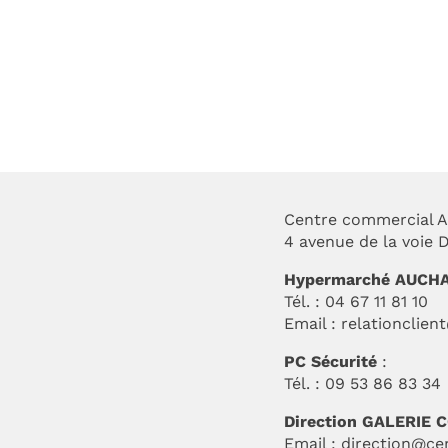
mp d’été
SOLDES D’ÉTÉ 2026
Centre commercial A
4 avenue de la voie
Hypermarché AUCH
Tél. : 04 67 11 81 10
Email :
relationclien
PC Sécurité
:
Tél. : 09 53 86 83 34
Direction GALERIE
Email :
direction@ce