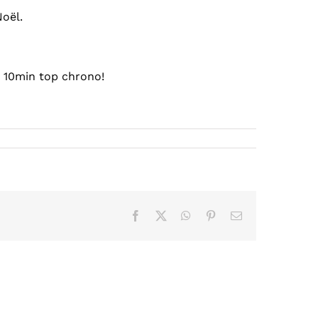
oël.
 10min top chrono!
Facebook
X
WhatsApp
Pinterest
Email