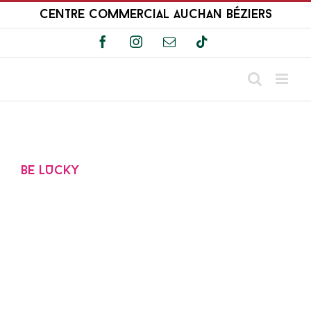
Passer
Centre Commercial Auchan Béziers
au
contenu
Facebook
Instagram
Email
Tiktok
BE LUCKY