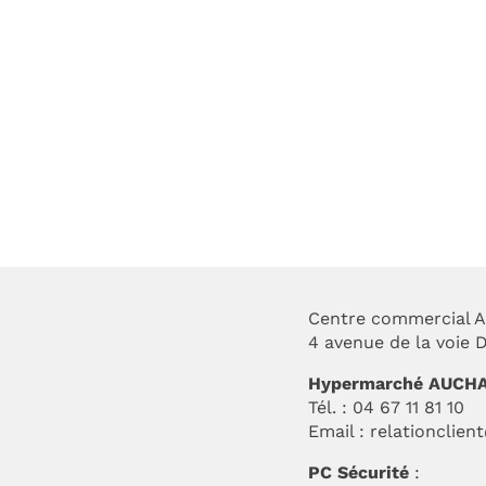
mp d’été
SOLDES D’ÉTÉ 2026
Centre commercial A
4 avenue de la voie
Hypermarché AUCH
Tél. : 04 67 11 81 10
Email :
relationclien
PC Sécurité
: