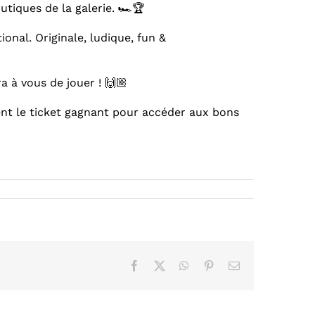
tiques de la galerie. 🏎🏆
onal. Originale, ludique, fun &
a à vous de jouer ! 🙌🏼
ent le ticket gagnant pour accéder aux bons
Facebook
X
WhatsApp
Pinterest
Email