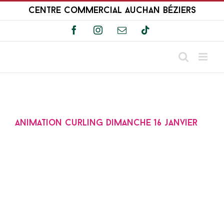
Passer
Centre Commercial Auchan Béziers
au
contenu
Facebook
Instagram
Email
Tiktok
Animation Curling dimanche 16 janvier