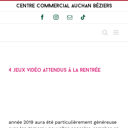
Passer
Centre Commercial Auchan Béziers
au
contenu
Facebook
Instagram
Email
Tiktok
4 jeux vidéo attendus à la rentrée
année 2019 aura été particulièrement généreuse