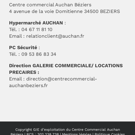
Centre commercial Auchan Béziers
4 avenue de la voie Domitienne 34500 BEZIERS
Hypermarché AUCHAN
:
Tél. : 04 67 11 81 10
Email :
relationclient@auchan.fr
PC Sécurité
:
Tél. : 09 53 86 83 34
Direction GALERIE COMMERCIALE/ LOCATIONS
PRECAIRES :
Email :
direction@centrecommercial-
auchanbeziers.fr
Copyright GIE d’exploitation du Centre Commercial Auchan
Béziers | RCS : 302 238 738 |
Mentions légales
|
Politique Cookies