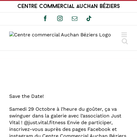
Passer
Centre Commercial Auchan Béziers
au
contenu
Facebook
Instagram
Email
Tiktok
Save the Date!
Samedi 29 Octobre à l’heure du goûter, ça va
swinguer dans la galerie avec l’association Just
Vital ! @just.vital.fitness Envie de participer,
inscrivez-vous auprès des pages Facebook et
instagram du Centre Commercial Auchan Béziers,